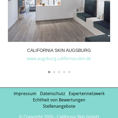
CALIFORNIA SKIN AUGSBURG
www.augsburg.california-skin.de
Impressum
/
Datenschutz
/
Expertennetzwerk
Echtheit von Bewertungen
Stellenangebote
© Copyright
2026
- California Skin GmbH