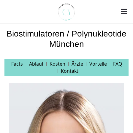
Biostimulatoren / Polynukleotide
München
Facts
Ablauf
Kosten
Ärzte
Vorteile
FAQ
Kontakt